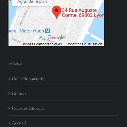
PAGES
Collection acquise
Contact
Oeuvres Choisies
Accueil