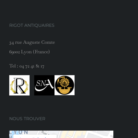
RIGOT ANTIQUAIRES
34 rue Auguste Comte
69002 Lyon (France)
Tel :
04 72 41 81 17
NOUS TROUVER