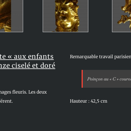
ite « aux enfants
Remarquable travail parisie
ze ciselé et doré
Poinçon au « C » couron
hages fleuris. Les deux
férent.
Hauteur : 42,5 cm