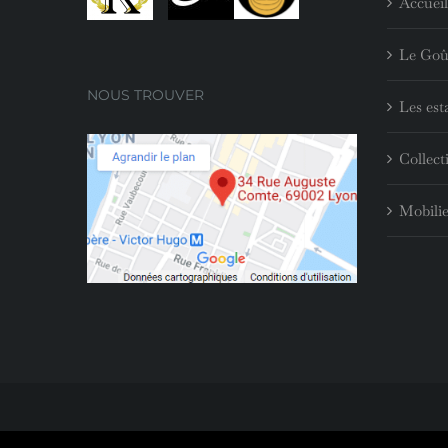
Accueil
Le Goû
NOUS TROUVER
Les est
Collect
Mobilie
© Copyright Rigot Antiquaires
2026
|
Mentions légales
| Réali