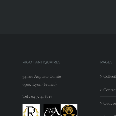
RIGOT ANTIQUAIRES
PAGES
34 rue Auguste Comte
Collect
69002 Lyon (France)
Contac
Tel :
04 72 41 81 17
Oeuvre