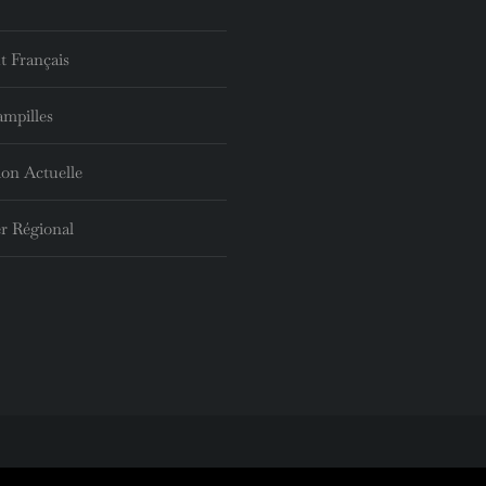
t Français
ampilles
ion Actuelle
r Régional
sé avec la participation de
Jeff Concept