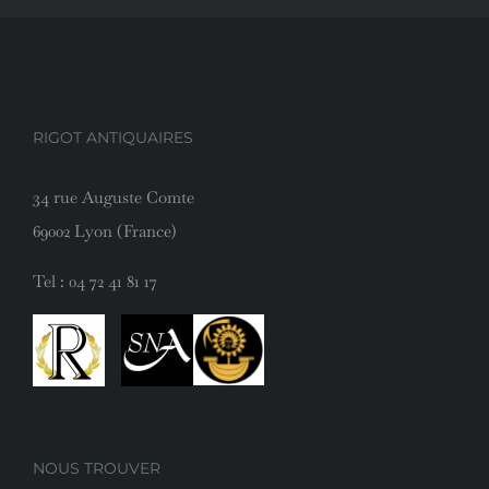
RIGOT ANTIQUAIRES
34 rue Auguste Comte
69002 Lyon (France)
Tel :
04 72 41 81 17
NOUS TROUVER