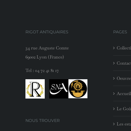
RIGOT ANTIQUAIRES
PAGES
34 rue Auguste Comte
Collect
69002 Lyon (France)
Contac
Tel :
04 72 41 81 17
Oeuvre
Accueil
Le Goû
NOUS TROUVER
Les est