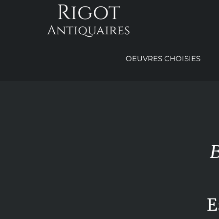
Passer
au
contenu
OEUVRES CHOISIES
E