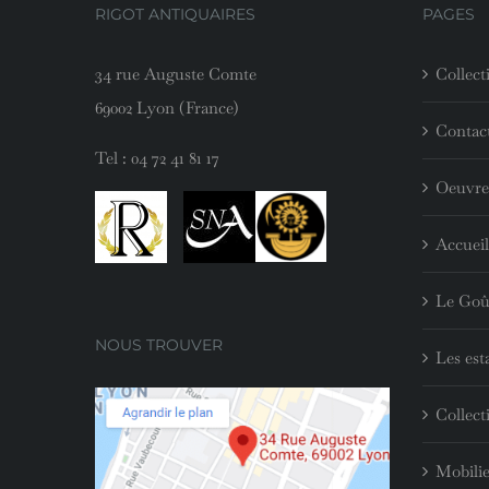
RIGOT ANTIQUAIRES
PAGES
34 rue Auguste Comte
Collect
69002 Lyon (France)
Contac
Tel :
04 72 41 81 17
Oeuvre
Accueil
Le Goû
NOUS TROUVER
Les est
Collect
Mobilie