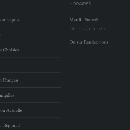
HORAIRES
ion acquise
Mardi - Samedi
10h - 12h / 14h - 18h
t
Ou sur Rendez-vous
s Choisies
t Français
ampilles
ion Actuelle
r Régional