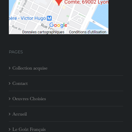
PAGES
Collection acquise
Contact
Oeuvres Choisies
Accueil
Le Goût Français