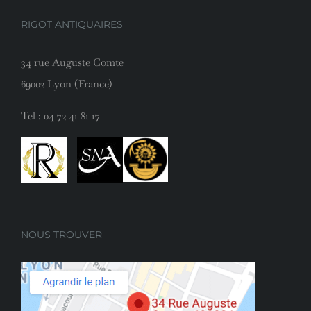
RIGOT ANTIQUAIRES
34 rue Auguste Comte
69002 Lyon (France)
Tel :
04 72 41 81 17
NOUS TROUVER