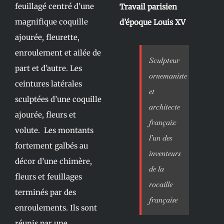
feuillagé centré d’une
Travail parisien
magnifique coquille
d’époque Louis XV
ajourée, fleurette,
enroulement et ailée de
Sculpteur
part et d’autre. Les
ornemaniste
ceintures latérales
et
sculptées d’une coquille
architecte
ajourée, fleurs et
français:
volute. Les montants
l’un des
fortement galbés au
inventeurs
décor d’une chimère,
de la
fleurs et feuillages
rocaille
terminés par des
française
enroulements. Ils sont
réunis par une