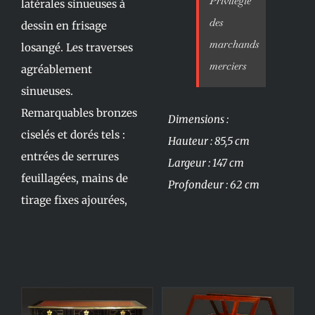
Privilégié
latérales sinueuses à
des
dessin en frisage
marchands
losangé. Les traverses
merciers
agréablement
sinueuses.
Remarquables bronzes
Dimensions :
ciselés et dorés tels :
Hauteur : 85,5 cm
entrées de serrures
Largeur : 147 cm
feuillagées, mains de
Profondeur : 62 cm
tirage fixes ajourées,