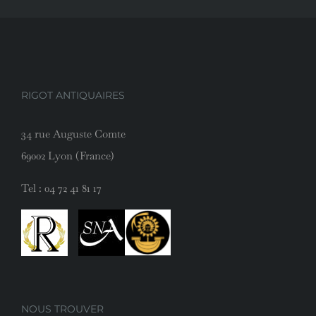
RIGOT ANTIQUAIRES
34 rue Auguste Comte
69002 Lyon (France)
Tel :
04 72 41 81 17
NOUS TROUVER