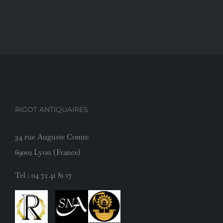
RIGOT ANTIQUAIRES
34 rue Auguste Comte
69002 Lyon (France)
Tel :
04 72 41 81 17