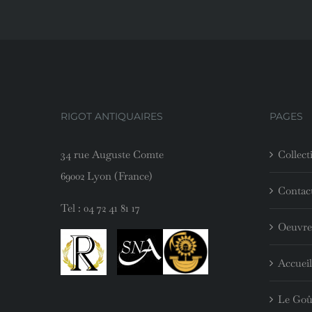
RIGOT ANTIQUAIRES
PAGES
34 rue Auguste Comte
Collect
69002 Lyon (France)
Contac
Tel :
04 72 41 81 17
Oeuvre
Accueil
Le Goû