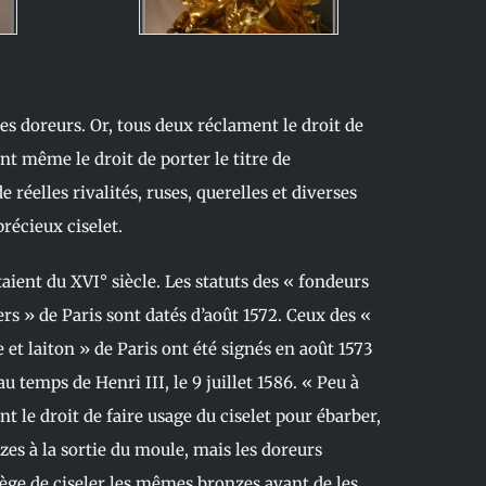
 les doreurs. Or, tous deux réclament le droit de
ent même le droit de porter le titre de
e réelles rivalités, ruses, querelles et diverses
précieux ciselet.
ataient du XVI° siècle. Les statuts des « fondeurs
rs » de Paris sont datés d’août 1572. Ceux des «
e et laiton » de Paris ont été signés en août 1573
u temps de Henri III, le 9 juillet 1586. « Peu à
t le droit de faire usage du ciselet pour ébarber,
zes à la sortie du moule, mais les doreurs
lège de ciseler les mêmes bronzes avant de les