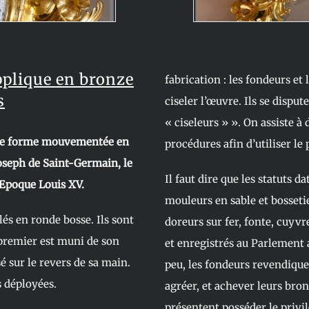
pplique en bronze
fabrication : les fondeurs et
s
ciseler l’œuvre. Ils se disput
« ciseleurs » ». On assiste à d
t de forme mouvementée en
procédures afin d’utiliser le 
Joseph de Saint-Germain, le
Il faut dire que les statuts d
Epoque Louis XV.
mouleurs en sable et bossetie
lés en ronde bosse. Ils sont
doreurs sur fer, fonte, cuyvr
 premier est muni de son
et enregistrés au Parlement a
é sur le revers de sa main.
peu, les fondeurs revendiquen
s déployées.
agréer, et achever leurs bron
présentent posséder le privi