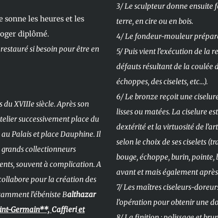
3/ Le sculpteur donne ensuite f
 sonne les heures et les
terre, en cire ou en bois.
loger diplômé.
4/ Le fondeur-mouleur prépare
 restauré si besoin pour être en
5/ Puis vient l’exécution de la 
défauts résultant de la coulée d
échoppes, des ciselets, etc…).
6/ Le bronze reçoit une ciselure
 du XVIIIe siècle. Après son
lisses ou matées. La ciselure e
n atelier successivement place du
dextérité et la virtuosité de l’a
 au Palais et place Dauphine. Il
selon le choix de ses ciselets (tr
 grands collectionneurs
bouge, échoppe, burin, pointe, b
ents, souvent à complication. A
avant et mais également après
 collabore pour la création des
7/ Les maîtres ciseleurs-doreurs
otamment l’ébéniste B
althazar
l’opération pour obtenir une d
aint-Germain**,
Caffieri
et
8/ La finition : polissage et bru