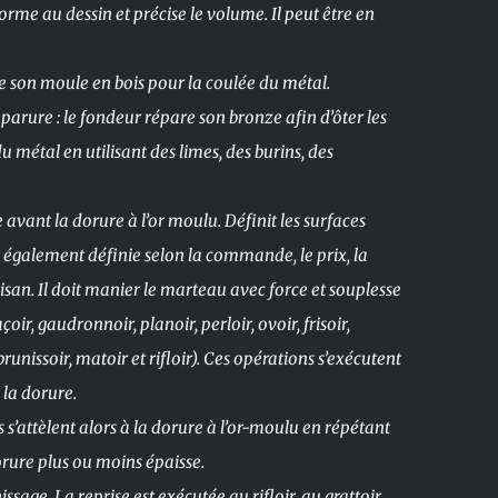
orme au dessin et précise le volume. Il peut être en
 son moule en bois pour la coulée du métal.
reparure : le fondeur répare son bronze afin d’ôter les
u métal en utilisant des limes, des burins, des
 avant la dorure à l’or moulu. Définit les surfaces
st également définie selon la commande, le prix, la
rtisan. Il doit manier le marteau avec force et souplesse
açoir, gaudronnoir, planoir, perloir, ovoir, frisoir,
runissoir, matoir et rifloir). Ces opérations s’exécutent
 la dorure.
 s’attèlent alors à la dorure à l’or-moulu en répétant
orure plus ou moins épaisse.
nissage. La reprise est exécutée au rifloir, au grattoir