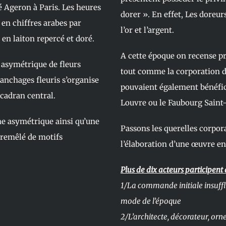
né Ageron à Paris. Les heures
dorer ». En effet, Les dore
 en chiffres arabes par
l’or et l’argent.
en laiton repercé et doré.
A cette époque on recense pr
 asymétrique de fleurs
tout comme la corporation d
ranchages fleuris s’organise
pouvaient également bénéficie
cadran central.
Louvre ou le Faubourg Saint
he asymétrique ainsi qu’une
Passons les querelles corpor
tremêlé de motifs
l’élaboration d’une œuvre en
Plus de dix acteurs participent 
1/La commande initiale insuffl
mode de l’époque
2/L’architecte, décorateur, orn