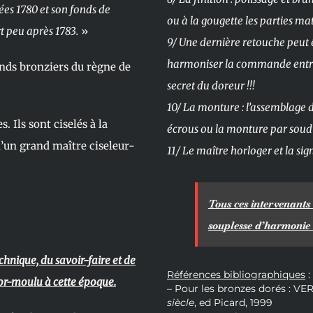
nées 1780 et son fonds de
ou à la gougette les parties ma
t peu après 1783.
»
9/ Une dernière retouche peut ê
harmoniser la commande entre le
ands bronziers du règne de
secret du doreur !!!
10/ La monture : l’assemblage d
. Ils sont ciselés à la
écrous ou la monture par soud
 d’un grand maître ciseleur-
11/ Le maître horloger et la s
Tous ces intervenants
souplesse d’harmonie e
chnique, du savoir-faire et de
Références bibliographiques
:
’or-moulu à cette époque.
– Pour les bronzes dorés : VE
siècle
, ed Picard, 1999