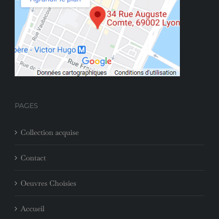
PAGES
Collection acquise
Contact
Oeuvres Choisies
Accueil