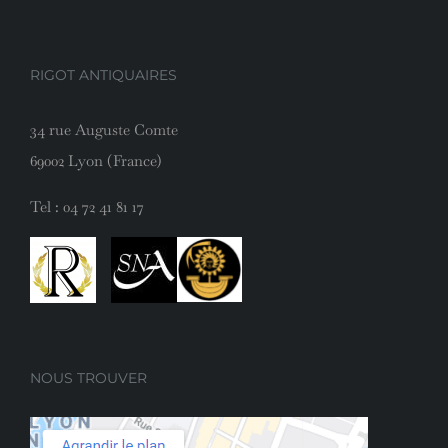
RIGOT ANTIQUAIRES
34 rue Auguste Comte
69002 Lyon (France)
Tel :
04 72 41 81 17
NOUS TROUVER