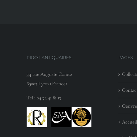
RIGOT ANTIQUAIRES
PAGES
34 rue Auguste Comte
Collect
69002 Lyon (France)
Contac
Tel :
04 72 41 81 17
Oeuvre
Accueil