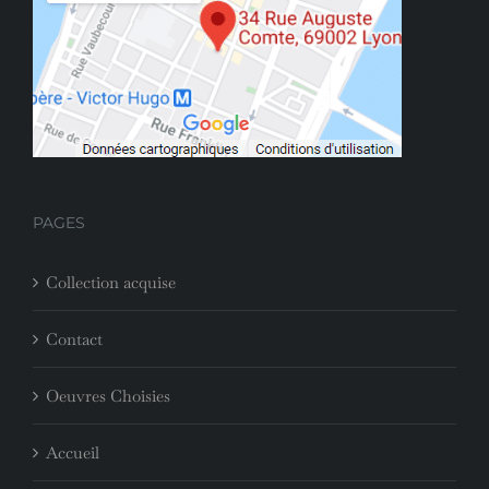
PAGES
Collection acquise
Contact
Oeuvres Choisies
Accueil