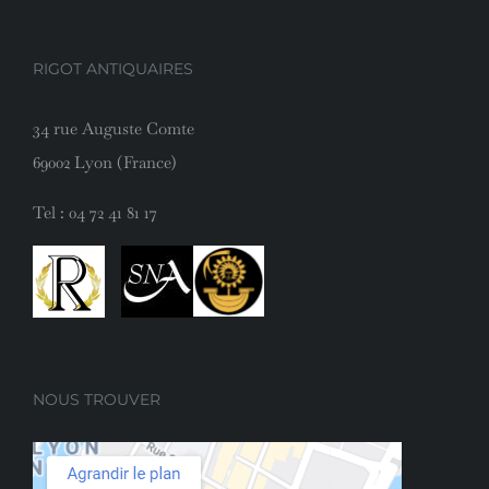
RIGOT ANTIQUAIRES
34 rue Auguste Comte
69002 Lyon (France)
Tel :
04 72 41 81 17
NOUS TROUVER