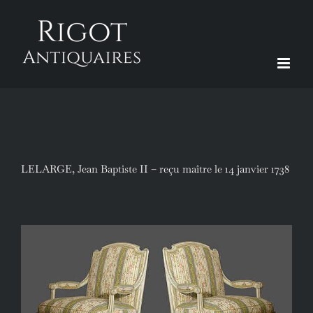
Passer
au
contenu
LELARGE, Jean Baptiste II – reçu maître le 14 janvier 1738