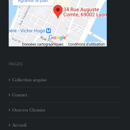
PAGES
Collection acquise
Contact
Oeuvres Choisies
Accueil