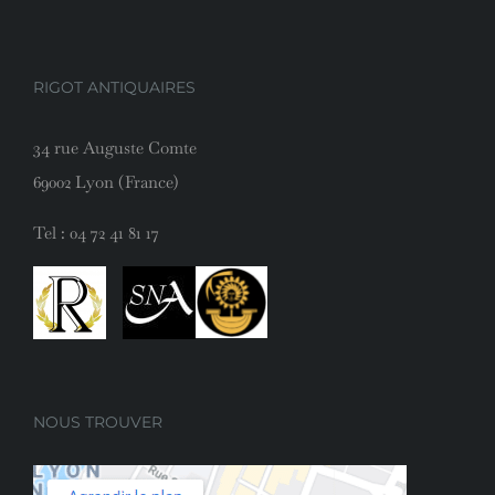
RIGOT ANTIQUAIRES
34 rue Auguste Comte
69002 Lyon (France)
Tel :
04 72 41 81 17
NOUS TROUVER