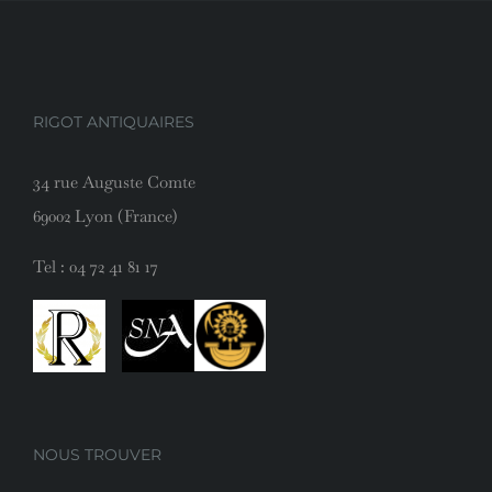
RIGOT ANTIQUAIRES
34 rue Auguste Comte
69002 Lyon (France)
Tel :
04 72 41 81 17
NOUS TROUVER