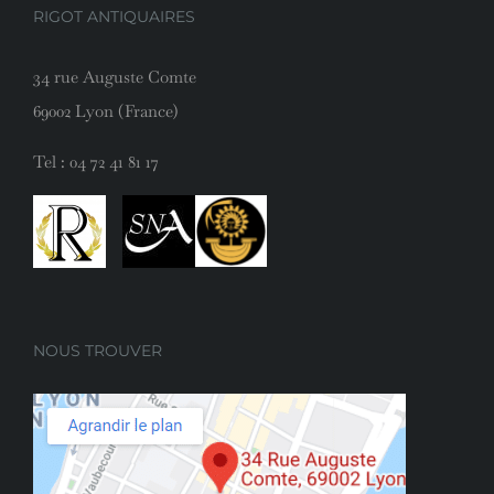
RIGOT ANTIQUAIRES
34 rue Auguste Comte
69002 Lyon (France)
Tel :
04 72 41 81 17
NOUS TROUVER