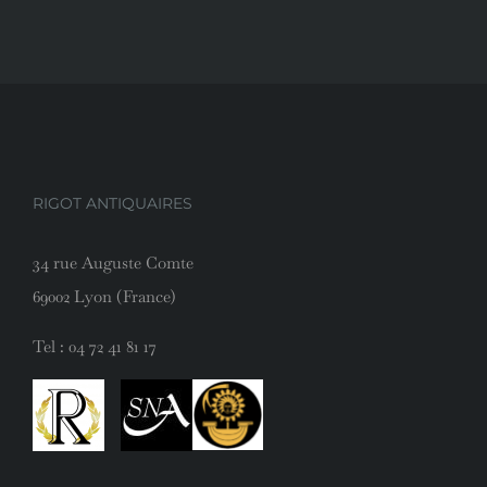
RIGOT ANTIQUAIRES
34 rue Auguste Comte
69002 Lyon (France)
Tel :
04 72 41 81 17