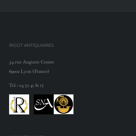
RIGOT ANTIQUAIRES
34 rue Auguste Comte
69002 Lyon (France)
Tel :
04 72 41 81 17