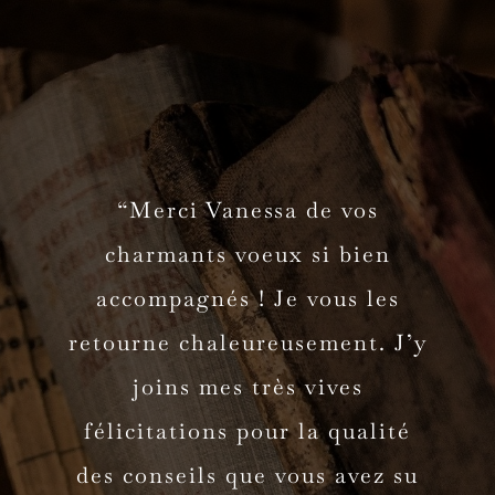
“Premier achat coup de cœur à
“Antiquités Rigot se démarque
“Merci Vanessa de vos
l’origine d’une confiance
charmants voeux si bien
de beaucoup d’autres
sincère, elle-même source
accompagnés ! Je vous les
antiquaires par leur offre
retourne chaleureusement. J’y
variée d’une grande qualité.
d’autres achats que, chaque
Ce sont de vrais professionnels
jour, nous apprécions sans
joins mes très vives
qui exercent leur métier avec
félicitations pour la qualité
nous lasser. Si vous aimez
succomber à la tentation, vous
intégrité et un souci constant
des conseils que vous avez su