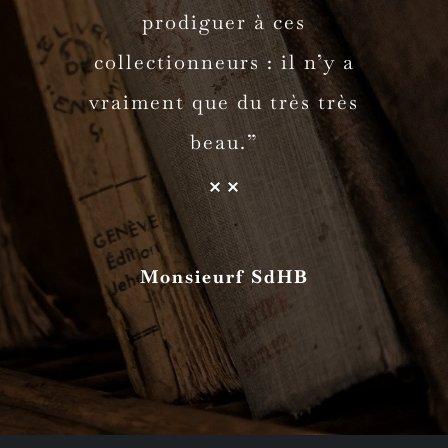
de proposer des pièces uniques
pouvez faire confiance à Mr
prodiguer à ces
collectionneurs : il n’y a
Rigot et ses enfants.”
qui enrichissent un
vraiment que du très très
patrimoine.”
beau.”
Monsieur et Madame J.L.T, Lyon 5°
Monsieur R.C, Montréal, Québec,
Canada
Monsieurf SdHB