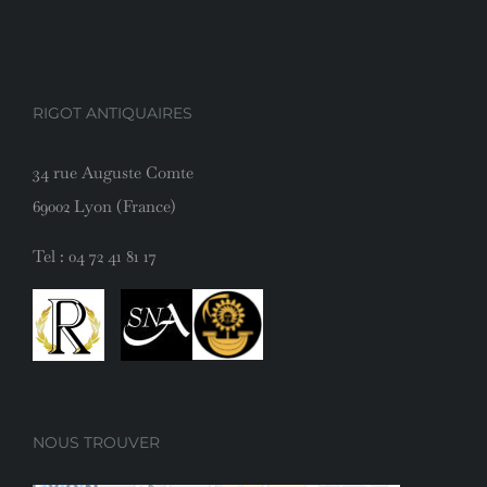
RIGOT ANTIQUAIRES
34 rue Auguste Comte
69002 Lyon (France)
Tel :
04 72 41 81 17
NOUS TROUVER